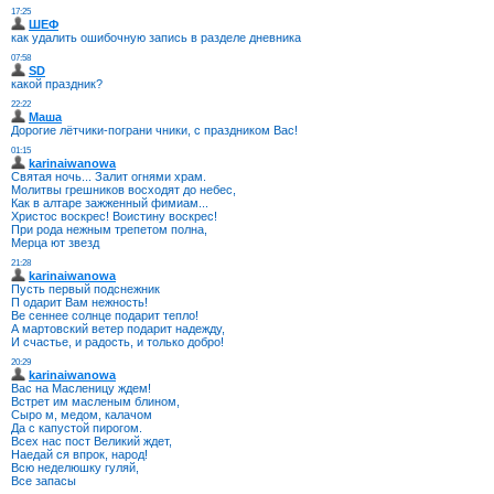
17:25
ШЕФ
как удалить ошибочную запись в разделе дневника
07:58
SD
какой праздник?
22:22
Маша
Дорогие лётчики-пограни чники, с праздником Вас!
01:15
karinaiwanowa
Святая ночь... Залит огнями храм.
Молитвы грешников восходят до небес,
Как в алтаре зажженный фимиам...
Христос воскрес! Воистину воскрес!
При рода нежным трепетом полна,
Мерца ют звезд
21:28
karinaiwanowa
Пусть первый подснежник
П одарит Вам нежность!
Ве сеннее солнце подарит тепло!
А мартовский ветер подарит надежду,
И счастье, и радость, и только добро!
20:29
karinaiwanowa
Вас на Масленицу ждем!
Встрет им масленым блином,
Сыро м, медом, калачом
Да с капустой пирогом.
Всех нас пост Великий ждет,
Наедай ся впрок, народ!
Всю неделюшку гуляй,
Все запасы