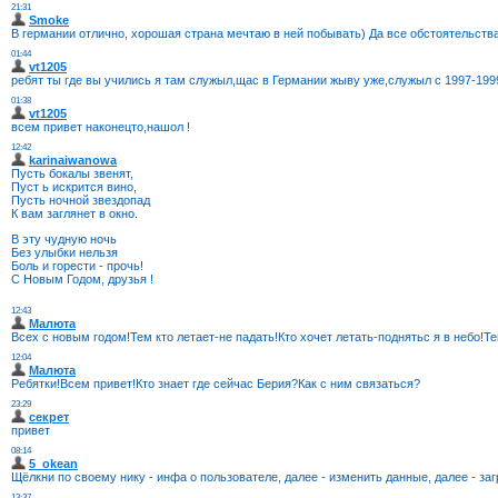
21:31
Smoke
В германии отлично, хорошая страна мечтаю в ней побывать) Да все обстоятельства
01:44
vt1205
ребят ты где вы учились я там служыл,щас в Германии жыву уже,служыл с 1997-199
01:38
vt1205
всем привет наконецто,нашол !
12:42
karinaiwanowa
Пусть бокалы звенят,
Пуст ь искрится вино,
Пусть ночной звездопад
К вам заглянет в окно.
В эту чудную ночь
Без улыбки нельзя
Боль и горести - прочь!
С Новым Годом, друзья !
12:43
Малюта
Всех с новым годом!Тем кто летает-не падать!Кто хочет летать-поднятьс я в небо!Т
12:04
Малюта
Ребятки!Всем привет!Кто знает где сейчас Берия?Как с ним связаться?
23:29
секрет
привет
08:14
5_okean
Щёлкни по своему нику - инфа о пользователе, далее - изменить данные, далее - загр
13:37