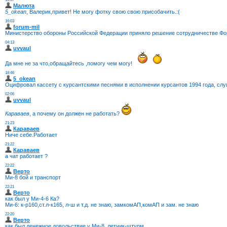
Малюта
5_okean
, Валерик,привет! Не могу фотку свою свою присобачить.:(
16:03
forum-mil
Министерство обороны Российской Федерации приняло решение сотрудничестве Фору
04:13
uvvaul
Да мне не за что,обращайтесь ,помогу чем могу!
18:46
5_okean
Оцифровал кассету с курсантскими песнями в исполнении курсантов 1994 года, слуш
02:06
uvvaul
Караваев
, а почему он должен не работать?
21:23
Караваев
Ниче себе.Работает
21:22
Караваев
а чат работает ?
22:22
Верто
Ми-8 бой и транспорт
22:21
Верто
как был у Ми-4-6 Ка?
Ми-6: к-р160,ст.л-к165, л-ш и т.д. не знаю, замкомАП,комАП и зам. не знаю
22:20
Верто
как был денежное довольствие у Ми-8, летчик-штурм