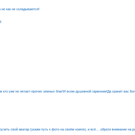
 не как не складываются!
9
ем кто уже не летает-прочих земных благ!И всем-душевной гармонии!Да хранит вас Бог
узить свой аватар (укажи путь к фото на своём компе), и всё.... обрати внимание на р