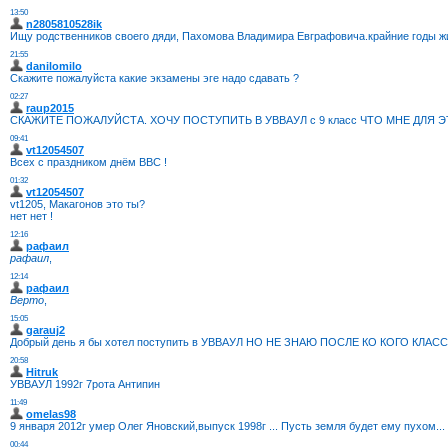
13:50
n2805810528ik
Ищу родственников своего дяди, Пахомова Владимира Евграфовича.крайние годы жи
21:55
danilomilo
Скажите пожалуйста какие экзамены эге надо сдавать ?
02:27
raup2015
СКАЖИТЕ ПОЖАЛУЙСТА. ХОЧУ ПОСТУПИТЬ В УВВАУЛ с 9 класс ЧТО МНЕ ДЛ
09:41
vt12054507
Всех с праздником днём ВВС !
01:32
vt12054507
vt1205, Макагонов это ты?
нет нет !
12:16
рафаил
рафаил
,
12:14
рафаил
Верто
,
15:05
garauj2
Добрый день я бы хотел поступить в УВВАУЛ НО НЕ ЗНАЮ ПОСЛЕ КО КОГО КЛАС
20:58
Hitruk
УВВАУЛ 1992г 7рота Антипин
11:49
omelas98
9 января 2012г умер Олег Яновский,выпуск 1998г ... Пусть земля будет ему пухом...
00:44