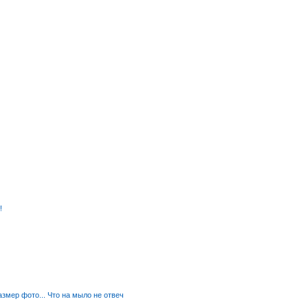
!
азмер фото... Что на мыло не отвеч