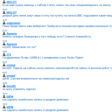
MOLOT
Если вам нужна помощь с сайтом я могу помоч так кеак специализируюсь по юкозу
00:43
MOLOT
добрый день меня зовут иван я хочу поступить на пилота ВВС подскажите какие пре
11:28
maksraper
Пора Представить вам Киберсант-Трейд ер:успешная методика профессионально го тр
22:25
Данила
Ребята телефон Лукманова у кого нибудь есть? Скиньте пожалуйста.
21:42
Данила
vt1205
, Макагонов это ты?
18:26
271
Поздравляем Лутфу (1998г.в.) с рождением сына. Кузин Павел
00:24
uvvaul
beza91
, Пароль на сайтах укоза сменить невозможно!Если забыл,то воспользуйся "з
00:22
uvvaul
ШЕФ
, Смотри внимательно на символы(подсказ ки)
18:48
beza91
не могу поменять пароль!
18:14
ШЕФ
как удалить ошибочную запись в разделе дневника
18:13
ШЕФ
как удалить ошибочную запись в разделе дневника