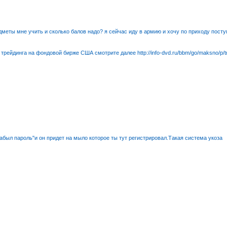
дметы мне учить и сколько балов надо? я сейчас иду в армию и хочу по приходу пост
ейдинга на фондовой бирже США смотрите далее http://info-dvd.ru/bbm/go/maksno/p/t
абыл пароль"и он придет на мыло которое ты тут регистрировал.Такая система укоза