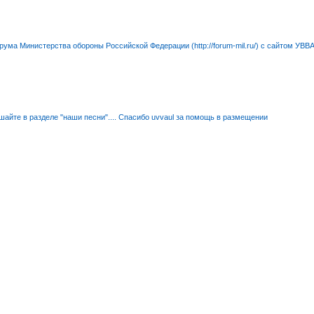
ма Министерства обороны Российской Федерации (http://forum-mil.ru/) с сайтом УВВ
айте в разделе "наши песни".... Спасибо uvvaul за помощь в размещении