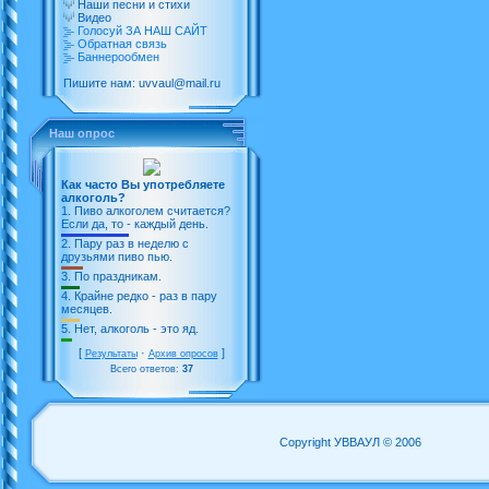
Наши песни и стихи
Видео
Голосуй ЗА НАШ САЙТ
Обратная связь
Баннерообмен
Пишите нам: uvvaul@mail.ru
Наш опрос
Как часто Вы употребляете
алкоголь?
1.
Пиво алкоголем считается?
Если да, то - каждый день.
2.
Пару раз в неделю с
друзьями пиво пью.
3.
По праздникам.
4.
Крайне редко - раз в пару
месяцев.
5.
Нет, алкоголь - это яд.
[
·
]
Результаты
Архив опросов
Всего ответов:
37
Copyright УВВАУЛ © 2006