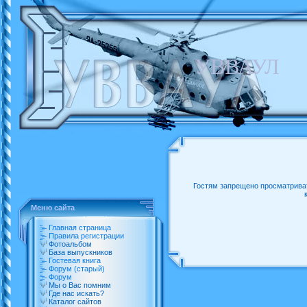
УВВАУЛ
Гостям запрещено просматриват
Меню сайта
Главная страница
Правила регистрации
Фотоальбом
База выпускников
Гостевая книга
Форум (старый)
Форум
Мы о Вас помним
Где нас искать?
Каталог сайтов