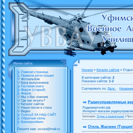
Меню сайта
Начало
»
Каталог сайтов
» Отдых
Главная страница
Правила регистрации
В категории сайтов:
2
Фотоальбом
Показано сайтов:
1-2
База выпускников
Гостевая книга
Сортировать по:
Дате
·
Названи
Форум (старый)
Форум
Мы о Вас помним
Где нас искать?
Радиоуправляемые ве
Каталог сайтов
Радиовертолёт.рф
Наши песни и стихи
Интернет-магазин радиоуправля
Видео
Голосуй ЗА НАШ САЙТ
Категория:
Отдых и развлечения
| Прос
Обратная связь
Баннерообмен
Отель Жасмин (Турция
Пишите нам: uvvaul@mail.ru