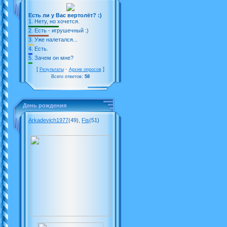
Есть ли у Вас вертолёт? :)
1.
Нету, но хочется.
2.
Есть - игрушечный :)
3.
Уже налетался...
4.
Есть.
5.
Зачем он мне?
[
·
]
Результаты
Архив опросов
Всего ответов:
58
День рождения
Arkadevich1977
(49)
,
Fis
(51)