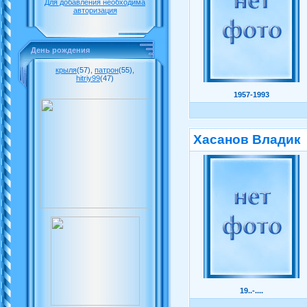
Для добавления необходима
авторизация
День рождения
крыля
(57)
,
патрон
(55)
,
hitriy99
(47)
1957-1993
Хасанов Владик
19..-....