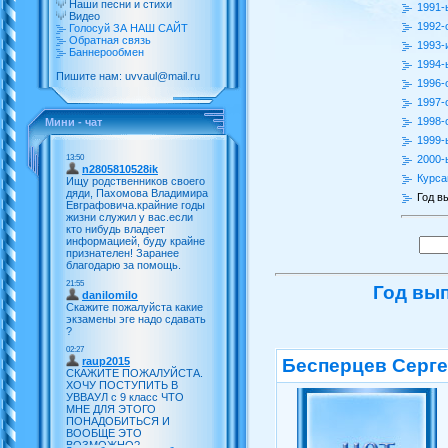
Наши песни и стихи
1991-
Видео
1992-
Голосуй ЗА НАШ САЙТ
Обратная связь
1993-
Баннерообмен
1994-
Пишите нам: uvvaul@mail.ru
1996-
1997-
1998-
Мини - чат
1999-
2000-
Курса
Год в
Год вып
Бесперцев Серг