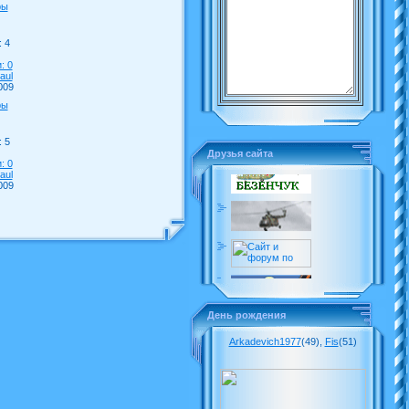
ры
 4
: 0
aul
009
ры
 5
Друзья сайта
: 0
aul
009
День рождения
Arkadevich1977
(49)
,
Fis
(51)