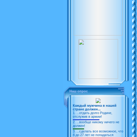
Ломоносовское ВАТУ
УВВАУЛ
УВВАУЛ (90)
Avia.ru
Наш опрос
Каждый мужчина в нашей
стране должен...
1.
...отдать долго Родине,
отслужив в армии!
2.
...вообще никому ничего не
должен!
3.
...сделать все возможное, что
б до 27 лет не попадаться