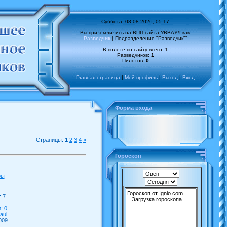
Суббота, 08.08.2026, 05:17
Вы приземлились на ВПП сайта УВВАУЛ как:
Разведчик
| Подразделение
"Разведчик"
"
В полёте по сайту всего:
1
Разведчиков:
1
Пилотов:
0
Главная страница
|
Мой профиль
|
Выход
|
Вход
Форма входа
Страницы:
1
2
3
4
»
Гороскоп
ры
 7
: 0
aul
009