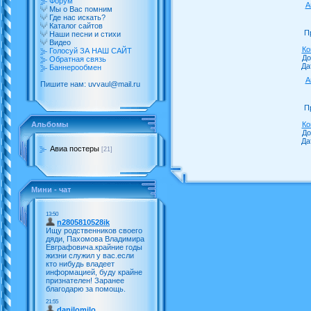
Форум
А
Мы о Вас помним
Где нас искать?
Каталог сайтов
П
Наши песни и стихи
Видео
Ко
Голосуй ЗА НАШ САЙТ
До
Обратная связь
Да
Баннерообмен
А
Пишите нам: uvvaul@mail.ru
П
Ко
Альбомы
До
Да
Авиа постеры
[21]
Мини - чат