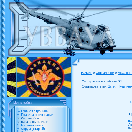
Начало
»
Фотоальбом
»
Авиа пос
Фотографий в альбоме:
21
Сортировать по:
Дате
·
Рейтинг
А
Меню сайта
Главная страница
П
Правила регистрации
Фотоальбом
Ко
База выпускников
До
Гостевая книга
Да
Форум (старый)