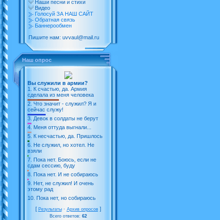
Наши песни и стихи
Видео
Голосуй ЗА НАШ САЙТ
Обратная связь
Баннерообмен
Пишите нам: uvvaul@mail.ru
Наш опрос
Вы служили в армии?
1.
К счастью, да. Армия
сделала из меня человека
2.
Что значит - служил? Я и
сейчас служу!
3.
Девок в солдаты не берут
4.
Меня оттуда выгнали...
5.
К несчастью, да. Пришлось
6.
Не служил, но хотел. Не
взяли
7.
Пока нет. Боюсь, если не
сдам сессию, буду
8.
Пока нет. И не собираюсь
9.
Нет, не служил! И очень
этому рад
10.
Пока нет, но собираюсь
[
·
]
Результаты
Архив опросов
Всего ответов:
62