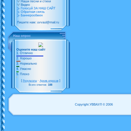
Наши песни и стихи
Видео
Голосуй ЗА НАШ САЙТ
Обратная связь
Баннерообмен
Пишите нам: uvvaul@mail.ru
Наш опрос
Оцените наш сайт
1.
Отлично
2.
Хорошо
3.
Нормально
4.
Ужасно
5.
Плохо
[
·
]
Результаты
Архив опросов
Всего ответов:
188
Copyright УВВАУЛ © 2006