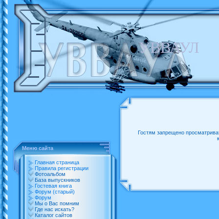
УВВАУЛ
Гостям запрещено просматриват
Меню сайта
Главная страница
Правила регистрации
Фотоальбом
База выпускников
Гостевая книга
Форум (старый)
Форум
Мы о Вас помним
Где нас искать?
Каталог сайтов