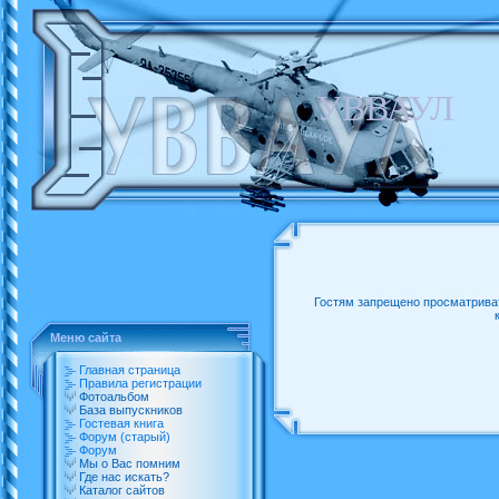
УВВАУЛ
Гостям запрещено просматриват
Меню сайта
Главная страница
Правила регистрации
Фотоальбом
База выпускников
Гостевая книга
Форум (старый)
Форум
Мы о Вас помним
Где нас искать?
Каталог сайтов