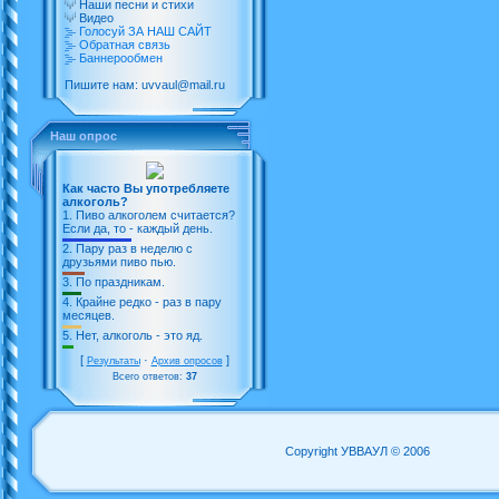
Наши песни и стихи
Видео
Голосуй ЗА НАШ САЙТ
Обратная связь
Баннерообмен
Пишите нам: uvvaul@mail.ru
Наш опрос
Как часто Вы употребляете
алкоголь?
1.
Пиво алкоголем считается?
Если да, то - каждый день.
2.
Пару раз в неделю с
друзьями пиво пью.
3.
По праздникам.
4.
Крайне редко - раз в пару
месяцев.
5.
Нет, алкоголь - это яд.
[
·
]
Результаты
Архив опросов
Всего ответов:
37
Copyright УВВАУЛ © 2006