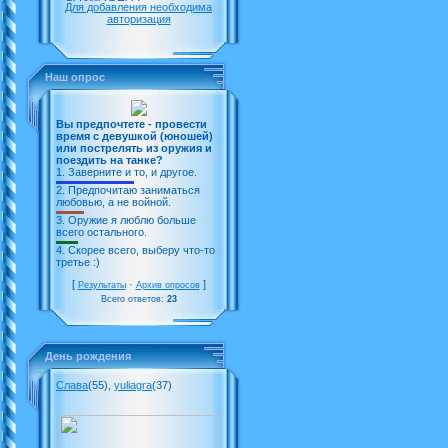
Для добавления необходима
авторизация
Наш опрос
Вы предпочтете - провести
время с девушкой (юношей)
или пострелять из оружия и
поездить на танке?
1.
Заверните и то, и другое.
2.
Предпочитаю заниматься
любовью, а не войной.
3.
Оружие я люблю больше
всего остального.
4.
Скорее всего, выберу что-то
третье :)
[
·
]
Результаты
Архив опросов
Всего ответов:
23
День рождения
Слава
(55)
,
yuliagra
(37)