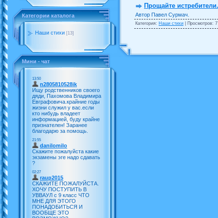
Прощайте истребители
Автор Павел Сурмач.
Категории каталога
Категория:
Наши стихи
| Просмотров: 7
Наши стихи
[13]
Мини - чат