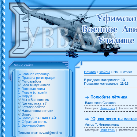
Меню сайта
Начало
»
Файлы
» Наши стихи
Главная страница
Правила регистрации
В разделе материалов:
13
Фотоальбом
Показано материалов:
11-13
База выпускников
Гостевая книга
Форум (старый)
Форум
Полюбите лётчика
Мы о Вас помним
Валентина Саакова
Где нас искать?
Каталог сайтов
Категория:
Наши стихи
| Просмотров: 8
Наши песни и стихи
Видео
Голосуй ЗА НАШ САЙТ
"О, как легко ты улетае
Обратная связь
Автор Т. Четверикова
Баннерообмен
Категория:
Наши стихи
| Просмотров: 8
Пишите нам: uvvaul@mail.ru