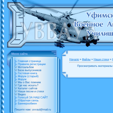
Меню сайта
Начало
»
Файлы
»
Наши стихи
»
Главная страница
Правила регистрации
Просматривать материалы 
Фотоальбом
База выпускников
Гостевая книга
Форум (старый)
Форум
Мы о Вас помним
Где нас искать?
Каталог сайтов
Наши песни и стихи
Видео
Голосуй ЗА НАШ САЙТ
Обратная связь
Баннерообмен
Пишите нам: uvvaul@mail.ru