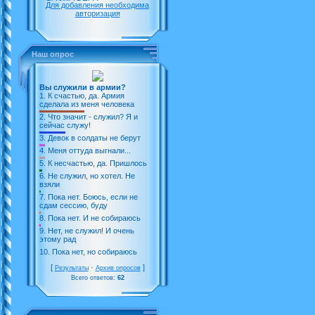
Для добавления необходима
авторизация
Наш опрос
Вы служили в армии?
1.
К счастью, да. Армия
сделала из меня человека
2.
Что значит - служил? Я и
сейчас служу!
3.
Девок в солдаты не берут
4.
Меня оттуда выгнали...
5.
К несчастью, да. Пришлось
6.
Не служил, но хотел. Не
взяли
7.
Пока нет. Боюсь, если не
сдам сессию, буду
8.
Пока нет. И не собираюсь
9.
Нет, не служил! И очень
этому рад
10.
Пока нет, но собираюсь
[
·
]
Результаты
Архив опросов
Всего ответов:
62