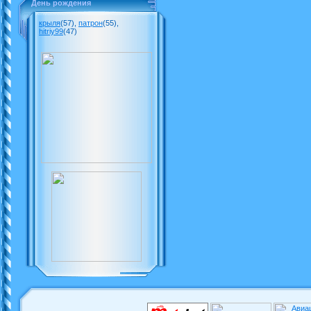
День рождения
крыля
(57)
,
патрон
(55)
,
hitriy99
(47)