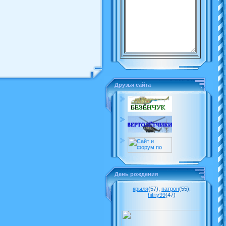
Друзья сайта
День рождения
крыля
(57)
,
патрон
(55)
,
hitriy99
(47)