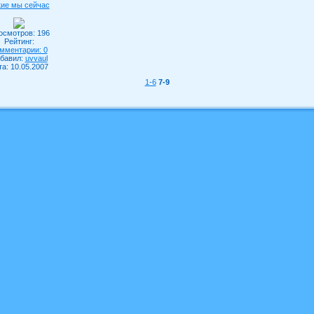
кие мы сейчас
осмотров: 196
Рейтинг:
мментарии: 0
бавил:
uvvaul
та: 10.05.2007
1-6
7-9