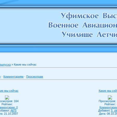
 выпуска
» Какие мы сейчас
у
·
Комментариям
·
Просмотрам
кие мы сейчас
Какие мы сей
осмотров: 164
Просмотров: 
Рейтинг:
Рейтинг:
мментарии: 0
Комментарии
обавил:
Ali75
Добавил:
5_o
та: 21.10.2007
Дата: 08.10.2