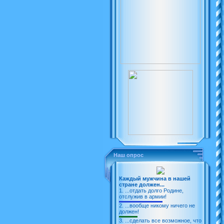
Ломоносовское ВАТУ
УВВАУЛ
УВВАУЛ (90)
Avia.ru
Наш опрос
Каждый мужчина в нашей
стране должен...
1.
...отдать долго Родине,
отслужив в армии!
2.
...вообще никому ничего не
должен!
3.
...сделать все возможное, что