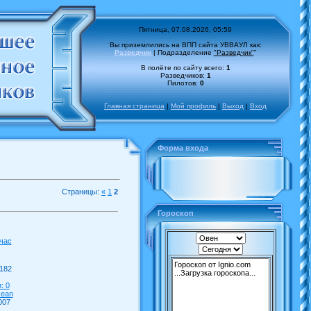
Пятница, 07.08.2026, 05:59
Вы приземлились на ВПП сайта УВВАУЛ как:
Разведчик
| Подразделение
"Разведчик"
"
В полёте по сайту всего:
1
Разведчиков:
1
Пилотов:
0
Главная страница
|
Мой профиль
|
Выход
|
Вход
Форма входа
Страницы:
«
1
2
Гороскоп
час
182
: 0
kean
007