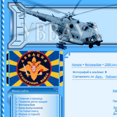
Начало
»
Фотоальбом
»
1998 год
Фотографий в альбоме:
9
Сортировать по:
Дате
·
Рейтинг
Ка
Меню сайта
Главная страница
Пр
Правила регистрации
Фотоальбом
Ко
База выпускников
Д
Гостевая книга
Да
Форум (старый)