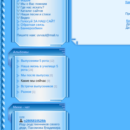
Форум
Ка
Мы о Вас помним
Где нас искать?
Каталог сайтов
Пр
Наши песни и стихи
Видео
Ко
Голосуй ЗА НАШ САЙТ
До
Обратная связь
Да
Баннерообмен
Пишите нам: uvvaul@mail.ru
Альбомы
Выпускники 5 рота
[12]
Наша жизнь в училище 5
рота
[24]
Мы после выпуска
[0]
Какие мы сейчас
[9]
Встречи выпускников
[1]
Разное
[1]
Мини - чат