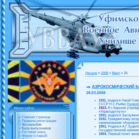
Начало
»
2008
»
Март
»
26
АЭРОКОСМИЧЕСКИЙ К
26.03.2008
1911.
родился Герой Сове
CCCР Н.С.Рыбко
Подроб
1923
.
В г.Харьков учреж
Меню сайта
«Укрвоздухпуть»
1931.
родился Заслуженн
Главная страница
1932.
Гражданскому воз
Правила регистрации
наименование «Аэрофло
Фотоальбом
1951.
Родился А.Г.Зудило
База выпускников
Государственной премии
Гостевая книга
1954.
Первый полет аме
Форум (старый)