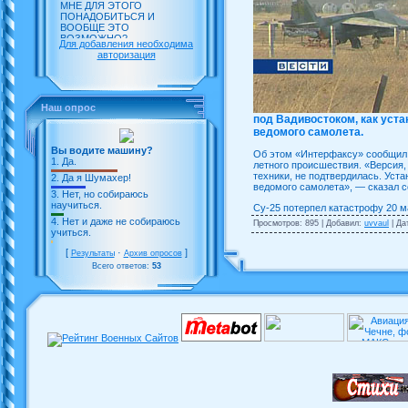
Для добавления необходима
авторизация
Наш опрос
под Вадивостоком, как уста
ведомого самолета.
Вы водите машину?
Об этом «Интерфаксу» сообщил 
1.
Да.
летного происшествия. «Версия,
техники, не подтвердилась. Уст
2.
Да я Шумахер!
ведомого самолета», — сказал с
3.
Нет, но собираюсь
научиться.
Су-25 потерпел катастрофу 20 
4.
Нет и даже не собираюсь
Просмотров: 895 | Добавил:
uvvaul
| Да
учиться.
[
·
]
Результаты
Архив опросов
Всего ответов:
53