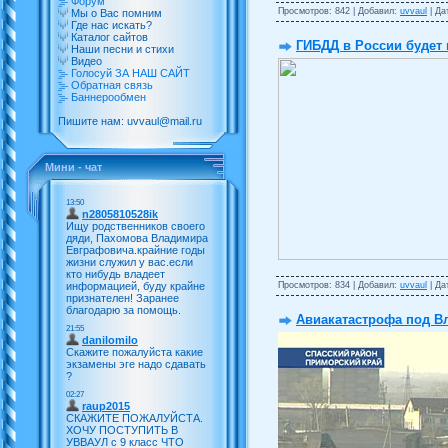
Форум
Просмотров: 842 | Добавил:
uvvaul
| Да
Мы о Вас помним
Где нас искать?
Каталог сайтов
ГИБДД в России будет 
Наши песни и стихи
Видео
Голосуй ЗА НАШ САЙТ
Обратная связь
Баннерообмен
Пишите нам: uvvaul@mail.ru
Мини - чат
Просмотров: 834 | Добавил:
uvvaul
| Да
Авиакатастрофа под В