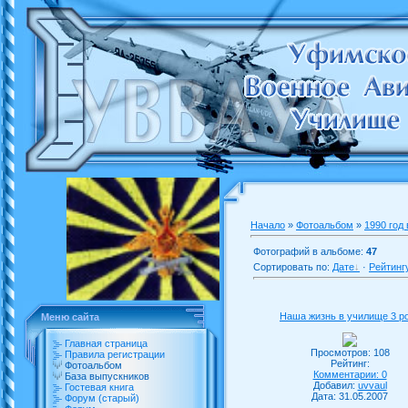
Начало
»
Фотоальбом
»
1990 год
Фотографий в альбоме:
47
Сортировать по:
Дате
·
Рейтинг
Наша жизнь в училище 3 р
Меню сайта
Главная страница
Просмотров: 108
Правила регистрации
Рейтинг:
Фотоальбом
Комментарии: 0
База выпускников
Добавил:
uvvaul
Гостевая книга
Дата: 31.05.2007
Форум (старый)