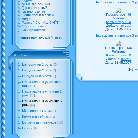
Форум
Наша жизнь в училище 3 р
Мы о Вас помним
Где нас искать?
Каталог сайтов
Просмотров: 96
Наши песни и стихи
Рейтинг:
Видео
Комментарии: 0
Голосуй ЗА НАШ САЙТ
Добавил:
uvvaul
Обратная связь
Дата: 31.05.2007
Баннерообмен
Наша жизнь в училище 3 р
Пишите нам: uvvaul@mail.ru
Просмотров: 130
Рейтинг:
Комментарии: 0
Альбомы
Добавил:
uvvaul
Дата: 31.05.2007
Выпускники 1 рота
[25]
1-6
7-
Выпускники 2 рота
[0]
Выпускники 3 рота
[6]
Наша жизнь в училище 1
рота
[19]
Наша жизнь в училище 2
рота
[15]
Наша жизнь в училище 3
рота
[47]
Мы после выпуска
[3]
Какие мы сейчас
[41]
Встречи выпускников
[100]
Разное
[6]